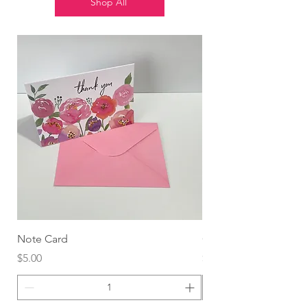
Shop All
Note Card
Globo Foil Corazón
Price
Price
$5.00
$4.99