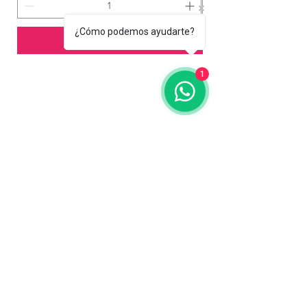
¿Cómo podemos ayudarte?
Add to Cart
1
Contact us
773-255-9160
dollflowerschicago@gmail.com
2819 W 71st St, Chicago, Illinois