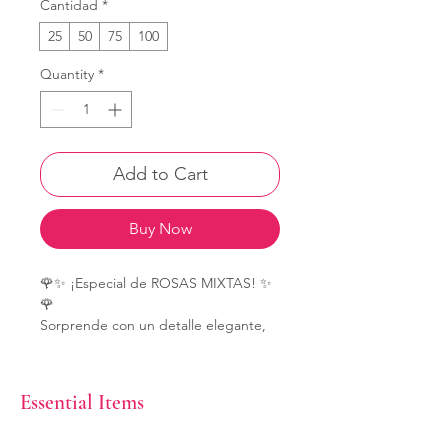
Cantidad
*
25
50
75
100
Quantity
*
Add to Cart
Buy Now
🌹✨ ¡Especial de ROSAS MIXTAS! ✨
🌹
Sorprende con un detalle elegante,
romántico y totalmente personalizado
❤️
Bouquets disponibles:
Essential Items
🌹 25 rosas – $95
🌹 50 rosas – $185