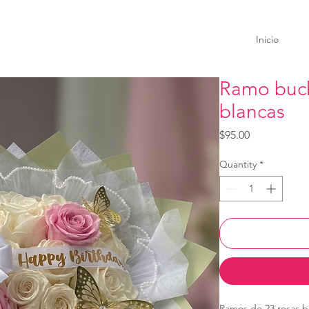
Inicio
Ramo buch
blancas
Price
$95.00
Quantity
*
Ramos de 23 rosas bl