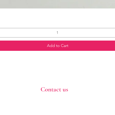
Add to Cart
Contact us
773-255-9160
dollflowerschicago@gmail.com