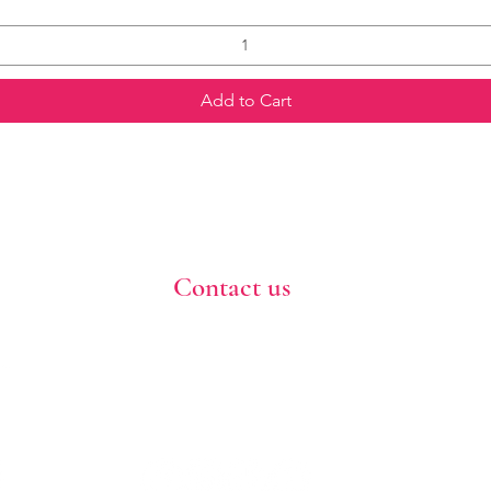
Add to Cart
Contact us
773-255-9160
dollflowerschicago@gmail.com
2819 W 71st St, Chicago, Illinois