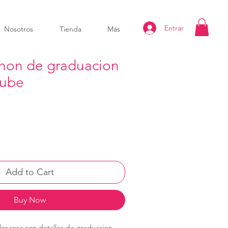
Entrar
Nosotros
Tienda
Más
hon de graduacion
nube
Add to Cart
Buy Now
or rosa con detalles de graduacion,