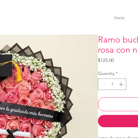
Inicio
Ramo buc
rosa con 
Price
$125.00
Quantity
*
ramo de rosas de col