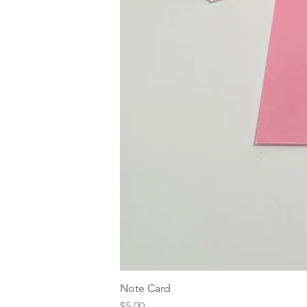
Note Card
Price
$5.00