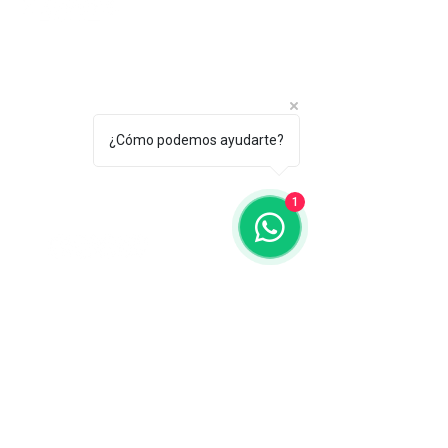
Contáctanos
773-522-3333
¿Cómo podemos ayudarte?
dollflowerschicago@gmail.com
2819 W 71st St, Chicago, Illinois
1
Terminos y condiciones
Política de envío
Política de privacidad