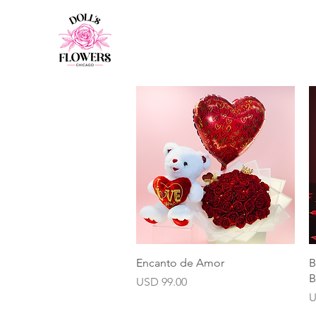
Vista rápida
Encanto de Amor
B
B
Precio
USD 99.00
P
U