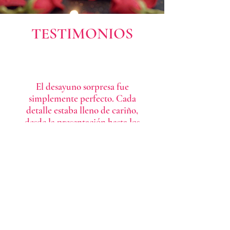
TESTIMONIOS
El desayuno sorpresa fue
simplemente perfecto. Cada
detalle estaba lleno de cariño,
desde la presentación hasta los
sabores deliciosos. Sin duda, una
experiencia que alegra el
corazón.
Keila Jbz