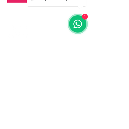
1
Contáctanos
773-522-3333
dollflowerschicago@gmail.com
2819 W 71st St, Chicago, Illinois