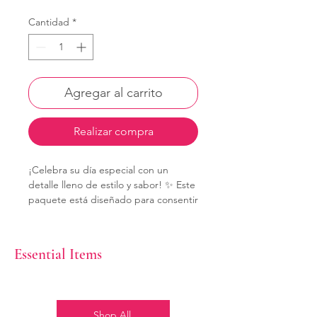
Cantidad
*
Agregar al carrito
Realizar compra
¡Celebra su día especial con un
detalle lleno de estilo y sabor! ✨ Este
paquete está diseñado para consentir
al cumpleañero con una experiencia
gourmet inolvidable desde la primera
hora del día. 🥐🎁
Essential Items
🍽️ ¿Qué incluye este banquete?
🥐 Delicia Gourmet: Un delicioso
croissant acompañado de un mix
Shop All