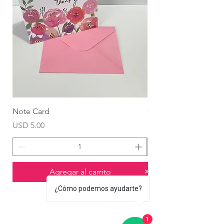
Note Card
Globo Foil Corazón
Precio
Precio
USD 5.00
USD 4.99
Agregar al carrito
¿Cómo podemos ayudarte?
1