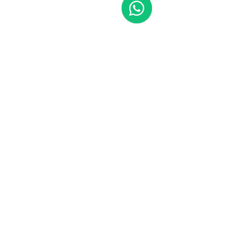
Contáctanos
773-522-3333
dollflowerschicago@gmail.com
2819 W 71st St, Chicago, Illinois
Terminos y condiciones
Política de envío