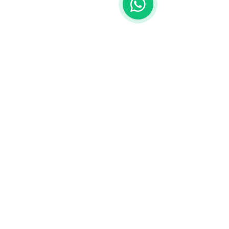
Contáctanos
773-522-3333
dollflowerschicago@gmail.com
2819 W 71st St, Chicago, Illinois
Terminos y condiciones
Política de envío
Política de privacidad