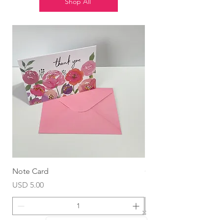
Shop All
Note Card
Globo Foil Corazón
Precio
Precio
USD 5.00
USD 4.99