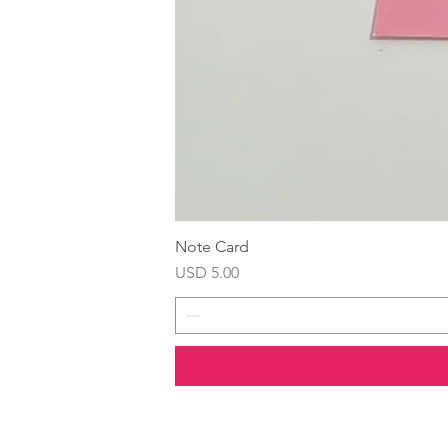
Note Card
Precio
USD 5.00