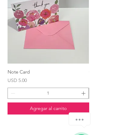
Note Card
Globo Foil Corazón
Precio
Precio
USD 5.00
USD 4.99
Agregar al carrito