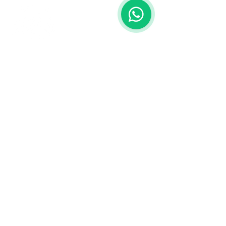
Contáctanos
773-522-3333
dollflowerschicago@gmail.com
2819 W 71st St, Chicago, Illinois
Terminos y condiciones
Política de envío