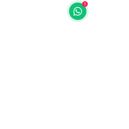
1
Contáctanos
773-522-3333
dollflowerschicago@gmail.com
2819 W 71st St, Chicago, Illinois
Terminos y condiciones