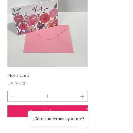
Note Card
Globo Foil Corazón
Precio
Precio
USD 5.00
USD 4.99
Agregar al carrito
¿Cómo podemos ayudarte?