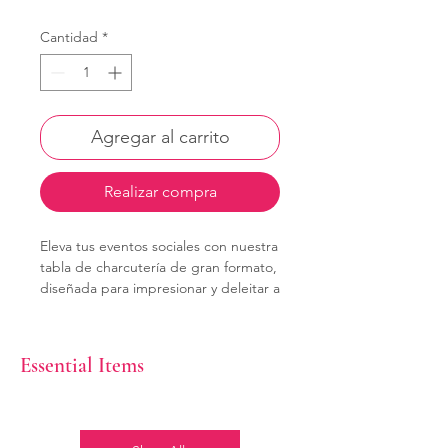
Cantidad
*
Agregar al carrito
Realizar compra
Eleva tus eventos sociales con nuestra
tabla de charcutería de gran formato,
diseñada para impresionar y deleitar a
grupos grandes. Una combinación
artística de sabores premium ideal
para celebraciones inolvidables.
Essential Items
Detalles del producto:
Capacidad: Ideal para 16
personas.