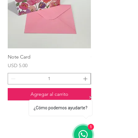
Note Card
Globo Foil Corazón
Precio
Precio
USD 5.00
USD 4.99
Agregar al carrito
¿Cómo podemos ayudarte?
1