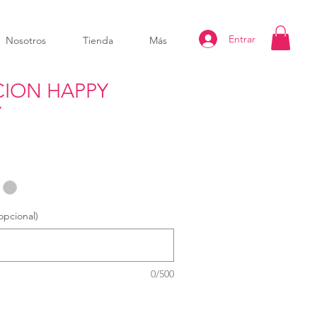
Entrar
Nosotros
Tienda
Más
ION HAPPY
Y
pcional)
0/500