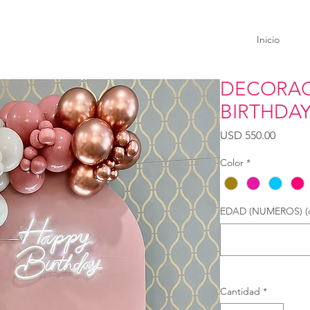
Inicio
DECORAC
BIRTHDA
Precio
USD 550.00
Color
*
EDAD (NUMEROS) (o
Cantidad
*