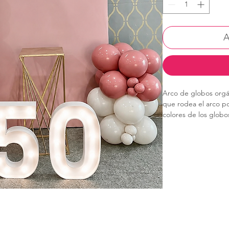
A
Arco de globos orgá
que rodea el arco po
colores de los globos
gold) cromado.Una e
rosa viejo/rosa paste
luminoso de neón bl