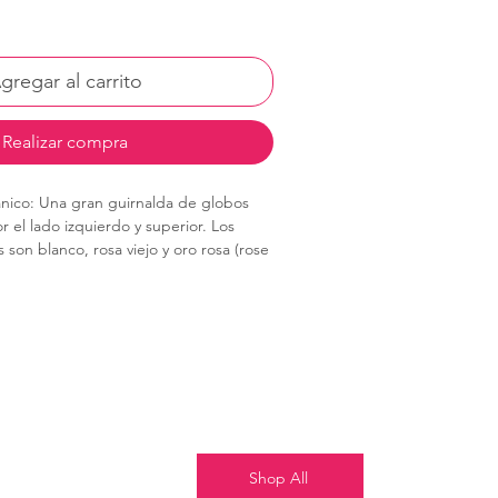
gregar al carrito
Realizar compra
nico: Una gran guirnalda de globos
r el lado izquierdo y superior. Los
 son blanco, rosa viejo y oro rosa (rose
structura de panel arqueado en color
l, que lleva en el centro un letrero
anco con la frase "Happy Birthday".
Shop All