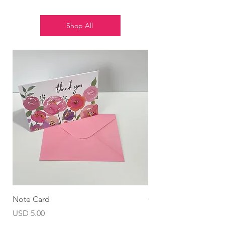
Shop All
Note Card
Globo Foil Corazón
Precio
Precio
USD 5.00
USD 4.99