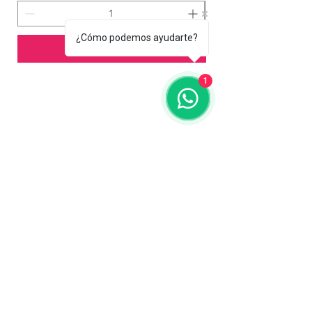
¿Cómo podemos ayudarte?
Agregar al carrito
1
Contáctanos
773-522-3333
dollflowerschicago@gmail.com
2819 W 71st St, Chicago, Illinois