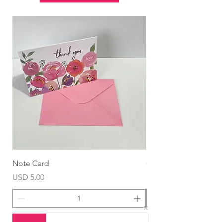
Note Card
Globo Foil Corazón
Precio
Precio
USD 5.00
USD 4.99