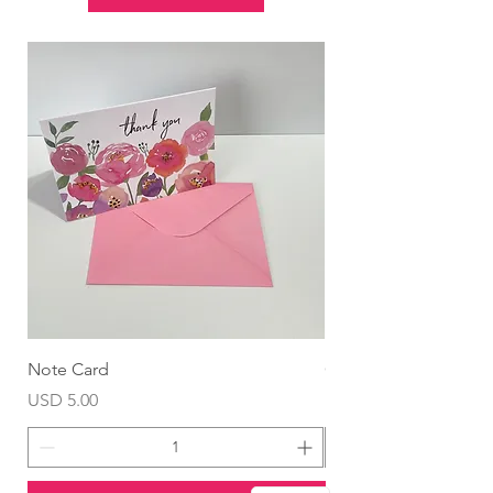
Note Card
Globo Foil Corazón
Precio
Precio
USD 5.00
USD 4.99