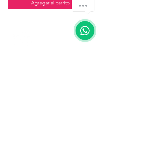
Agregar al carrito
Contáctanos
773-522-3333
dollflowerschicago@gmail.com
2819 W 71st St, Chicago, Illinois