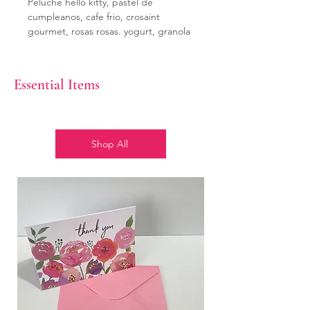
Peluche hello kitty, pastel de
cumpleanos, cafe frio, crosaint
gourmet, rosas rosas. yogurt, granola
y fruta, bandeja de maera, fondo
happy birthday, arco de globos en
tonos rosas, violeta y dorado, Globo
Essential Items
burbuja personalizado
Shop All