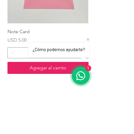
Note Card
Globo Foil Corazón
Precio
Precio
USD 5.00
USD 4.99
¿Cómo podemos ayudarte?
Agregar al carrito
1