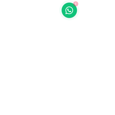
1
Contáctanos
773-522-3333
dollflowerschicago@gmail.com
2819 W 71st St, Chicago, Illinois
Terminos y condiciones