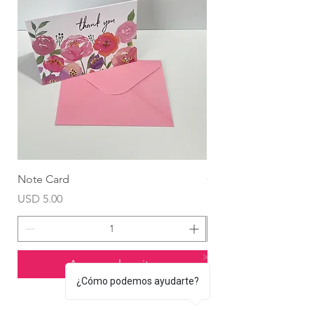
Note Card
Globo Foil Corazón
Precio
Precio
USD 5.00
USD 4.99
Agregar al carrito
¿Cómo podemos ayudarte?