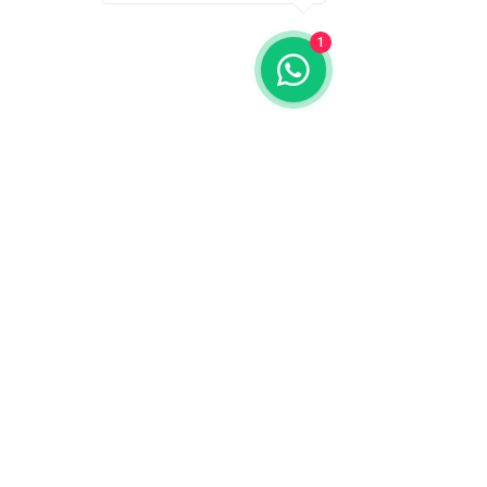
1
Contáctanos
773-522-3333
dollflowerschicago@gmail.com
2819 W 71st St, Chicago, Illinois