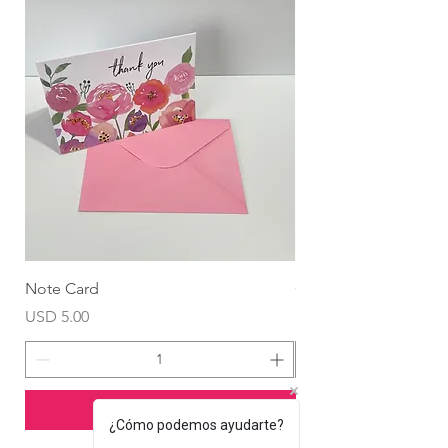
Note Card
Globo Foil Corazón
Precio
Precio
USD 5.00
USD 4.99
Agregar al carrito
¿Cómo podemos ayudarte?