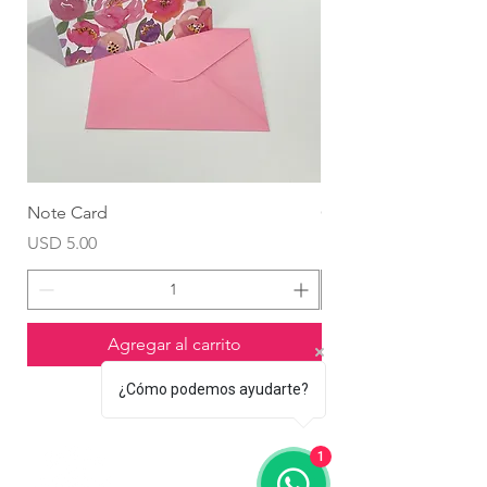
Note Card
Globo Foil Corazón
Precio
Precio
USD 5.00
USD 4.99
Agregar al carrito
¿Cómo podemos ayudarte?
1