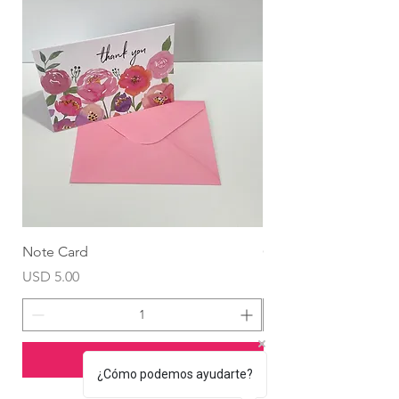
Note Card
Globo Foil Corazón
Precio
Precio
USD 5.00
USD 4.99
Agregar al carrito
¿Cómo podemos ayudarte?