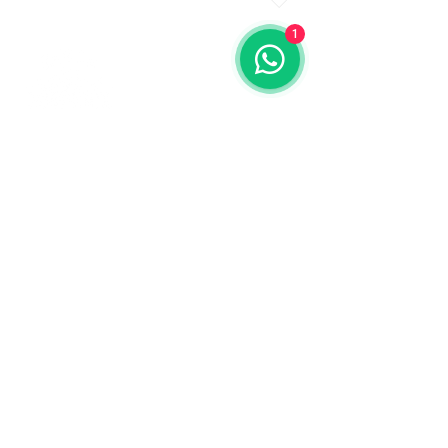
1
Contáctanos
773-522-3333
dollflowerschicago@gmail.com
2819 W 71st St, Chicago, Illinois