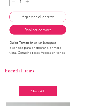
Agregar al carrito
Realizar compra
Dulce Tentación
es un bouquet
diseñado para enamorar a primera
vista. Combina rosas frescas en tonos
rojo, blanco y rosa, cuidadosamente
acomodadas en una elegante caja,
acompañadas de chocolates premium
Essential Items
que aportan un toque irresistible.
Ideal para expresar amor, gratitud o
celebrar momentos especiales con un
detalle sofisticado y lleno de dulzura.
Shop All