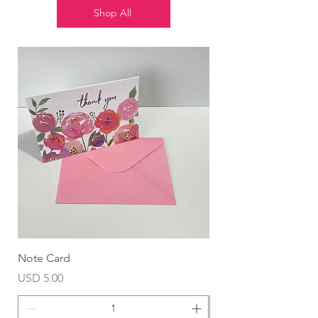
Shop All
Note Card
Globo Foil Corazón
Precio
Precio
USD 5.00
USD 4.99