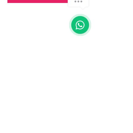
Contáctanos
773-522-3333
dollflowerschicago@gmail.com
2819 W 71st St, Chicago, Illinois