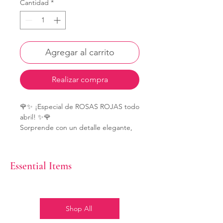
Cantidad
*
Agregar al carrito
Realizar compra
🌹✨ ¡Especial de ROSAS ROJAS todo
abril! ✨🌹
Sorprende con un detalle elegante,
romántico y totalmente personalizado
❤️
Bouquets disponibles:
Essential Items
🌹 25 rosas – $95
🌹 50 rosas – $185
🌹 75 rosas – $245
🌹 100 rosas – $340
Shop All
💐 Diseños únicos con opción de
personalizar mensaje, estilo y