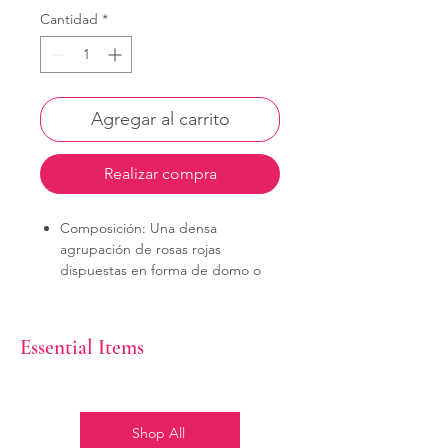
Cantidad
*
Agregar al carrito
Realizar compra
Composición: Una densa
agrupación de rosas rojas
dispuestas en forma de domo o
semiesfera.
Follaje: Está enmarcado por una
fila exterior de hojas verdes
Essential Items
brillantes que resaltan el color rojo
intenso de las flores.
Shop All