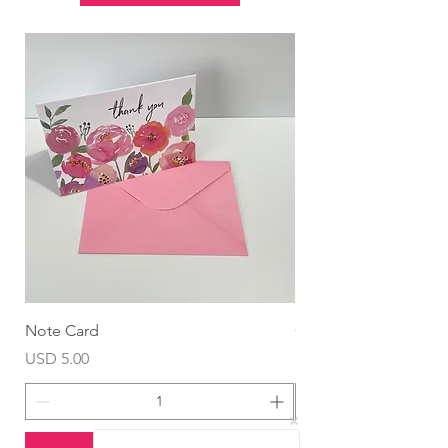
Note Card
Globo Foil Corazón
Precio
Precio
USD 5.00
USD 4.99