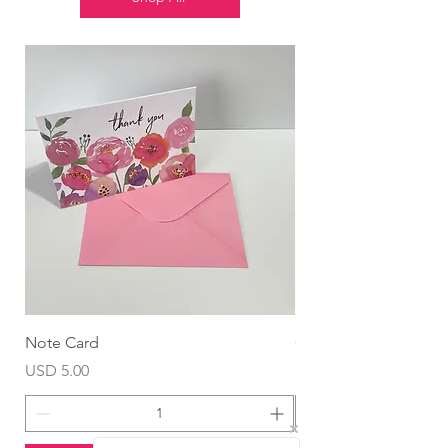
¿Qué incluye este festín mágico?
🍰 Pastel individual decorado con
amor. 🎂
🥐 Croissant gourmet doradito y
delicioso. 🥐
🥣 Parfait cremoso (yogurt, granola
y fruta fresca). 🍓
🍊 Jugo de naranja refrescante. 🥤
🍍 Mix de fruta fresca de
temporada. 🍎
Detalles de Fantasía:
🪵 Bandeja de madera artesanal.
📦
🏰 Fondo personalizado con
temática de Minnie Mouse. 🎀
🎈 Arco de globos en vibrantes
Note Card
Globo Foil Corazón
tonos rosa. 🎈
Precio
Precio
USD 5.00
USD 4.99
🔢 Globo foil metálico gigante con
el número de su edad. 🥇
💌 Dedicatoria especial para un
mensaje inolvidable. ✍️