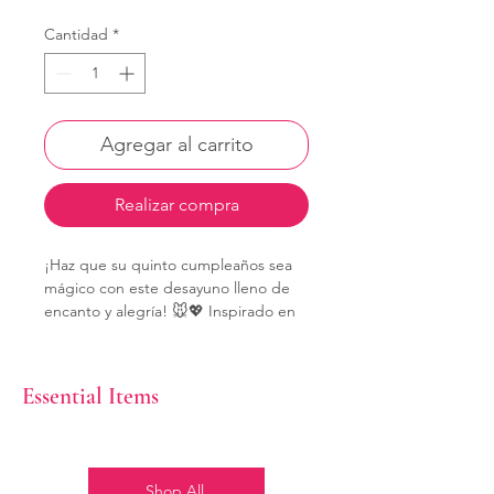
Cantidad
*
Agregar al carrito
Realizar compra
¡Haz que su quinto cumpleaños sea
mágico con este desayuno lleno de
encanto y alegría! 🐭💖 Inspirado en
Minnie Mouse, este paquete combina
un festín delicioso con una
decoración de ensueño que hará
Essential Items
brillar sus ojitos. ✨🎂 Es el regalo
perfecto para las pequeñas princesas
de la casa. 👑🎁
Shop All