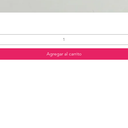
Agregar al carrito
Contáctanos
773-522-3333
dollflowerschicago@gmail.com