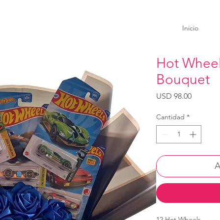
Inicio
Hot Wheels
Bouquet
Precio
USD 98.00
Cantidad
*
A
12 Hot Wheels