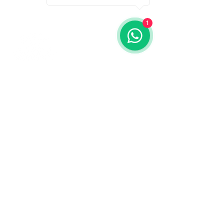
1
Contáctanos
773-522-3333
dollflowerschicago@gmail.com
2819 W 71st St, Chicago, Illinois