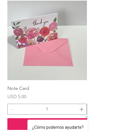
Note Card
Globo Foil Corazón
Precio
Precio
USD 5.00
USD 4.99
Agregar al carrito
¿Cómo podemos ayudarte?