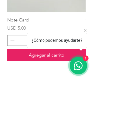
Note Card
Globo Foil Corazón
Precio
Precio
USD 5.00
USD 4.99
¿Cómo podemos ayudarte?
Agregar al carrito
1
Contáctanos