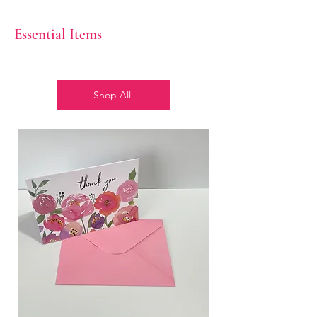
Un detalle inolvidable para expresar
Essential Items
amor, admiración y emociones
profundas 💖.
Elige tu estilo ideal 🎨:
Shop All
❤️ Sofisticado rojo
🌸 Tierno rosado
🌸❤️ Encantadora combinación de
rosa y rojo
🤍🌸 Delicada mezcla de blanco con
rosa
Un regalo elegante, duradero y lleno
de significado que dejará huella en
cada momento especial 🎁✨