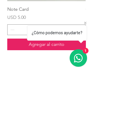
Note Card
Globo Foil Corazón
Precio
Precio
USD 5.00
USD 4.99
¿Cómo podemos ayudarte?
Agregar al carrito
1
Contáctanos