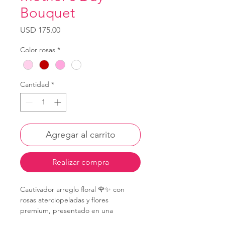
Bouquet
Precio
USD 175.00
Color rosas
*
Cantidad
*
Agregar al carrito
Realizar compra
Cautivador arreglo floral 🌹✨ con
rosas aterciopeladas y flores
premium, presentado en una
elegante caja en forma de corazón ❤️.