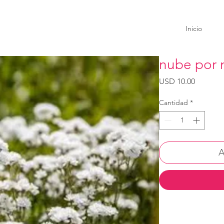
Inicio
nube por
Precio
USD 10.00
Cantidad
*
A