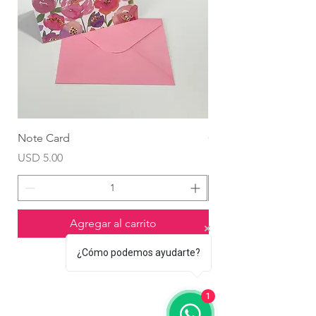
Note Card
Globo Foil Corazón
Precio
Precio
USD 5.00
USD 4.99
Agregar al carrito
¿Cómo podemos ayudarte?
1