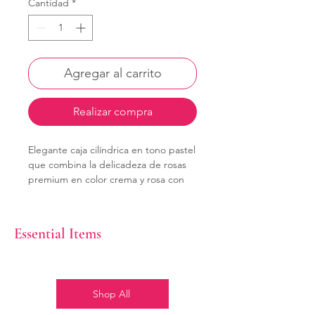
Cantidad
*
Agregar al carrito
Realizar compra
Elegante caja cilíndrica en tono pastel
que combina la delicadeza de rosas
premium en color crema y rosa con
una adorable peluche temática; el
detalle perfecto para expresar cariño
con un toque tierno y exclusivo.
Essential Items
Shop All