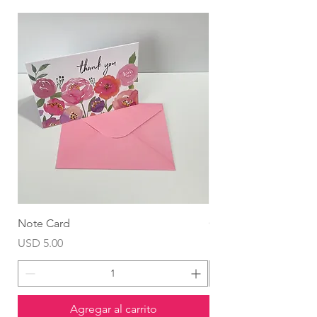
Note Card
Globo Foil Corazón
Precio
Precio
USD 5.00
USD 4.99
Agregar al carrito