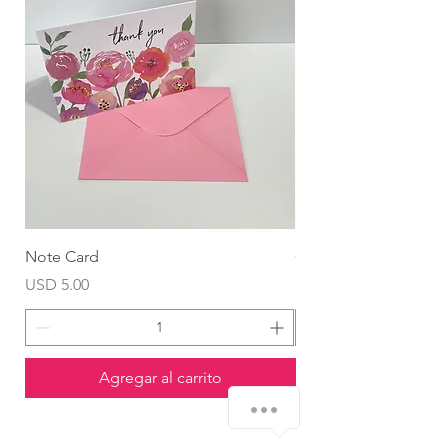
Note Card
Globo Foil Corazón
Precio
Precio
USD 5.00
USD 4.99
Agregar al carrito