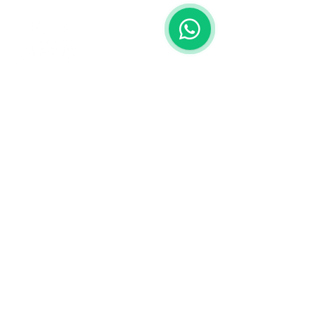
Contáctanos
773-522-3333
dollflowerschicago@gmail.com
2819 W 71st St, Chicago, Illinois
Terminos y condiciones