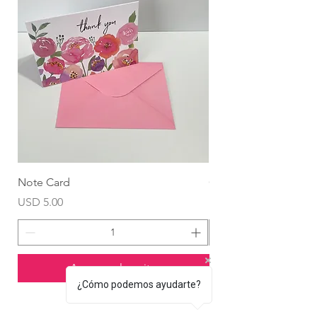
Note Card
Globo Foil Corazón
Precio
Precio
USD 5.00
USD 4.99
Agregar al carrito
¿Cómo podemos ayudarte?