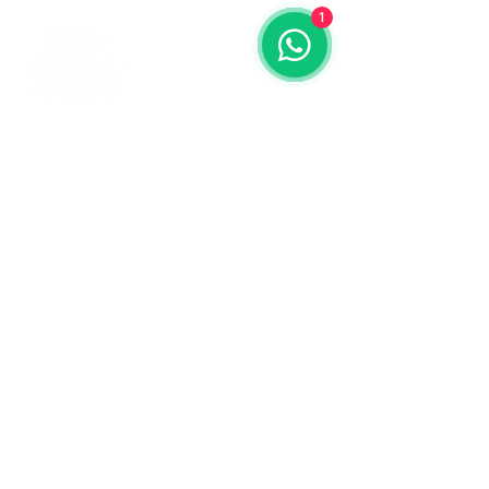
1
Contáctanos
773-522-3333
dollflowerschicago@gmail.com
2819 W 71st St, Chicago, Illinois
Terminos y condiciones