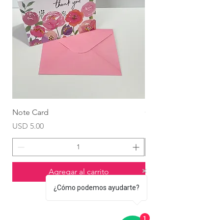
Note Card
Globo Foil Corazón
Precio
Precio
USD 5.00
USD 4.99
Agregar al carrito
¿Cómo podemos ayudarte?
1