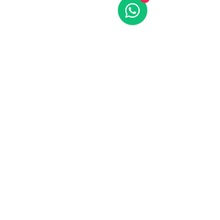
Contáctanos
773-522-3333
dollflowerschicago@gmail.com
2819 W 71st St, Chicago, Illinois
Terminos y condiciones
Política de envío