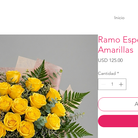
Inicio
Ramo Espe
Amarillas
Precio
USD 125.00
Cantidad
*
A