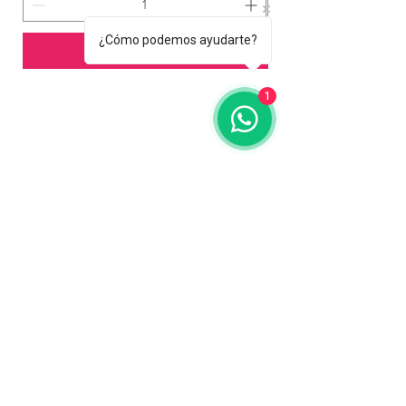
¿Cómo podemos ayudarte?
Agregar al carrito
1
Contáctanos
773-522-3333
dollflowerschicago@gmail.com
2819 W 71st St, Chicago, Illinois