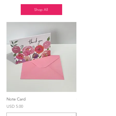
Shop All
Note Card
Globo Foil Corazón
Precio
Precio
USD 5.00
USD 4.99