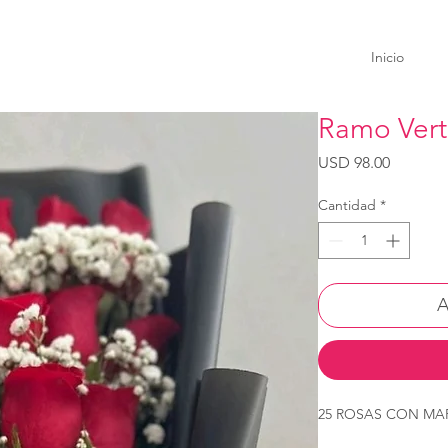
Inicio
Ramo Vert
Precio
USD 98.00
Cantidad
*
A
25 ROSAS CON MA