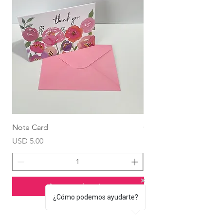
Note Card
Globo Foil Corazón
Precio
Precio
USD 5.00
USD 4.99
Agregar al carrito
¿Cómo podemos ayudarte?