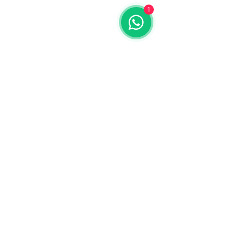
1
Contáctanos
773-522-3333
dollflowerschicago@gmail.com
2819 W 71st St, Chicago, Illinois
Terminos y condiciones