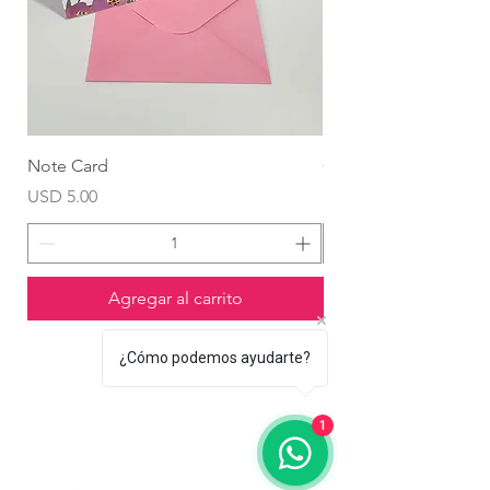
Note Card
Globo Foil Corazón
Precio
Precio
USD 5.00
USD 4.99
Agregar al carrito
¿Cómo podemos ayudarte?
1