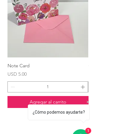
Note Card
Globo Foil Corazón
Precio
Precio
USD 5.00
USD 4.99
Agregar al carrito
¿Cómo podemos ayudarte?
1