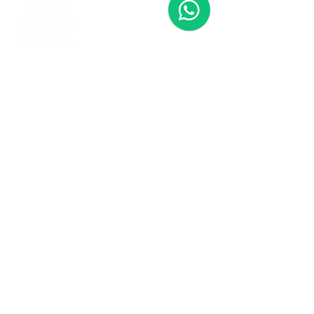
Contáctanos
773-522-3333
dollflowerschicago@gmail.com
2819 W 71st St, Chicago, Illinois
Terminos y condiciones
Política de envío