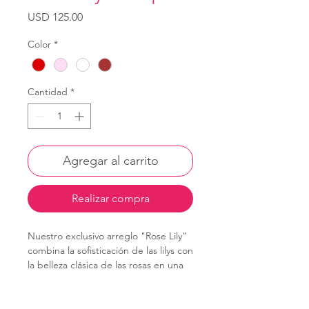
Precio
USD 125.00
Color
*
Cantidad
*
Agregar al carrito
Realizar compra
Nuestro exclusivo arreglo "Rose Lily"
combina la sofisticación de las lilys con
la belleza clásica de las rosas en una
composición premium ideal para
cualquier ocasión. 🎉💖