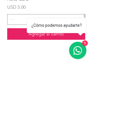
Precio
Precio
USD 5.00
USD 4.99
¿Cómo podemos ayudarte?
Agregar al carrito
1
Contáctanos
773-522-3333