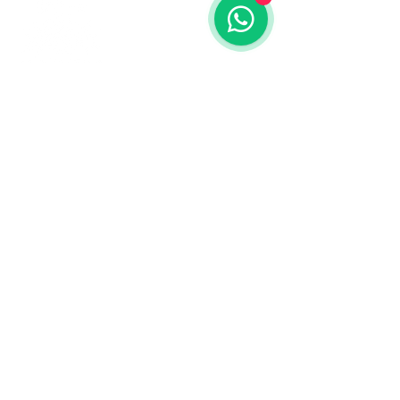
Contáctanos
773-522-3333
dollflowerschicago@gmail.com
2819 W 71st St, Chicago, Illinois
Terminos y condiciones
Política de envío