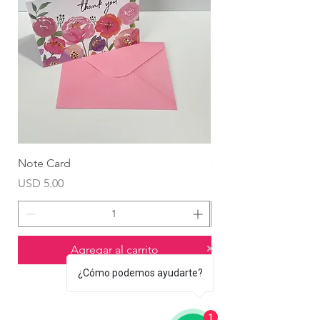
Note Card
Globo Foil Corazón
Precio
Precio
USD 5.00
USD 4.99
Agregar al carrito
¿Cómo podemos ayudarte?
1