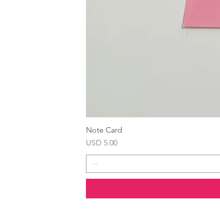
Note Card
Precio
USD 5.00