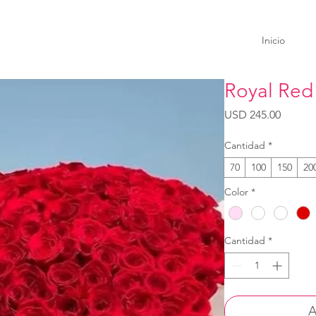
Inicio
Royal Re
Precio
USD 245.00
Cantidad
*
70
100
150
20
Color
*
Cantidad
*
A