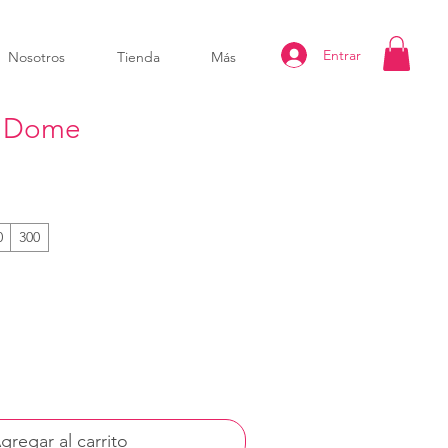
Entrar
Nosotros
Tienda
Más
d Dome
0
300
gregar al carrito