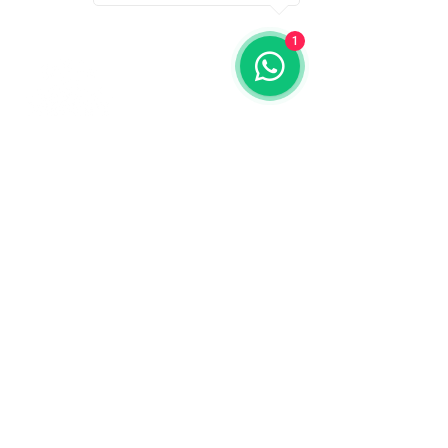
1
Contáctanos
773-522-3333
dollflowerschicago@gmail.com
2819 W 71st St, Chicago, Illinois