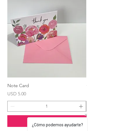
Note Card
Globo Foil Corazón
Precio
Precio
USD 5.00
USD 4.99
Agregar al carrito
¿Cómo podemos ayudarte?